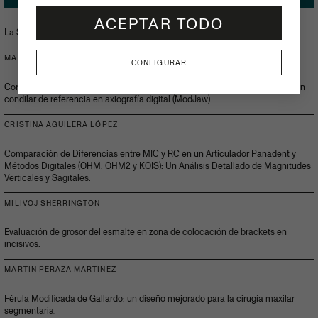
ACEPTAR TODO
La SEdO crece… y más que nunca.
MANUEL ROMÁN JIMÉNEZ
CONFIGURAR
Correlacionar posición condilar óptima registrada en un cbct con la posición
condilar de referencia en axiografía digital (ModJaw).
CRISTINA AGUILERA LÓPEZ
Comparación de Diferencias entre MIC y RC en un Articulador Panadent y
Métodos Digitales (OHM, OHM2 y KOIS): Un Análisis Detallado de Magnitudes
Verticales y Sagitales.
MILIVOJ SHERRINGTON
Evaluación de grosor del esmalte en zona de colocación de brackets en
incisivos.
MARTÍN PERAZA MARTÍNEZ
Férula Modificada de Gallardo: un diseño mejorado para la cirugía maxilar
segmentaria.