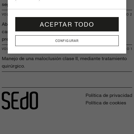
segmentada.
VOLUMEN 61
NÚMERO
2
ACEPTAR TODO
Abordaje de apiñamiento severo, mordida cruzada y
caninos ectópicos mediante extracciones de primeros
premolares.
CONFIGURAR
VOLUMEN 61
NÚMERO
1
Manejo de una maloclusión clase II, mediante tratamiento
quirúrgico.
Política de privacidad
Política de cookies