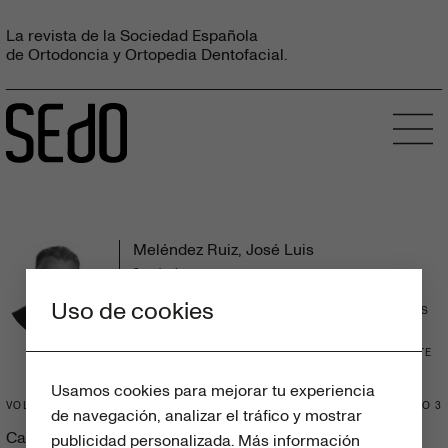
La revista de la Sociedad Española
de Ortodoncia y Ortopedia Dentofacial.
Meléndez Ruiz, José Luis
3 artículos
DEPARTAMENTO DE CLÍNICAS ODONTOLÓGICAS
Uso de cookies
INTEGRALES. CENTRO UNIVERSITARIO DE CIENCIAS
DE LA SALUD. UNIVERSIDAD DE GUADALAJARA.
SALVADOR QUEVEDO Y ZUBIETA 228 EDIFICIO B,
SEGUNDO PISO, COLONIA INDEPENDENCIA ORIENTE
C.P. 44340 GUADALAJARA, JALISCO, MÉXICO.
Usamos cookies para mejorar tu experiencia
VOLUMEN 63
NÚMERO
3
de navegación, analizar el tráfico y mostrar
Caninos ectópicos tratados con principios de la técnica
publicidad personalizada.
Más información