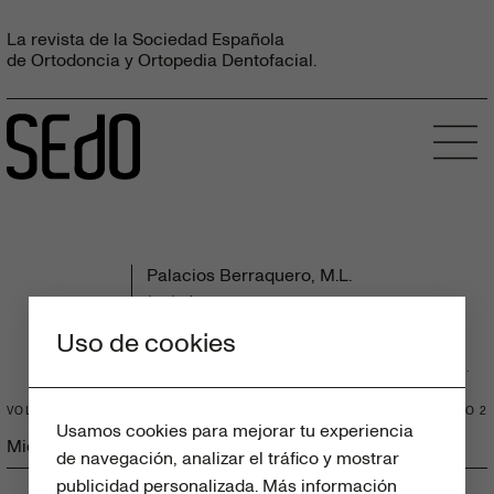
La revista de la Sociedad Española
de Ortodoncia y Ortopedia Dentofacial.
Palacios Berraquero, M.L.
1 artículos
Uso de cookies
LICENCIADA EN MEDICINA Y CIRUGÍA EN LA U. A. M.
VOLUMEN 56
NÚMERO
2
Usamos cookies para mejorar tu experiencia
Microsomía craneofacial leve: diagnóstico y tratamiento.
de navegación, analizar el tráfico y mostrar
publicidad personalizada.
Más información