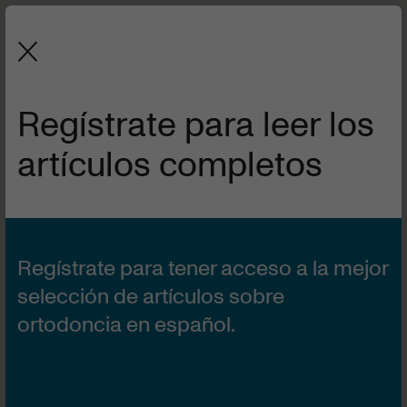
La revista de la Sociedad Española
de Ortodoncia y Ortopedia Dentofacial.
Regístrate para leer los
artículos completos
Regístrate para tener acceso a la mejor
Editorial
selección de artículos sobre
ortodoncia en español.
Ferré Cabrero, Francisco
4 artículos