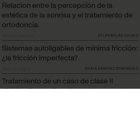
Relacion entre la percepción de la
estética de la sonrisa y el tratamiento de
ortodoncia.
#
Artículo científico
BELÉN BOLÁS COLVEÉ
Sistemas autoligables de mínima fricción:
¿la fricción imperfecta?
#
Artículo original
MARÍA SÁNCHEZ DOMÍNGUEZ
Tratamiento de un caso de clase II
division 2 con alineadores transparentes.
#
Caso clínico
LAURA OSPINA MATEOS
Política de privacidad