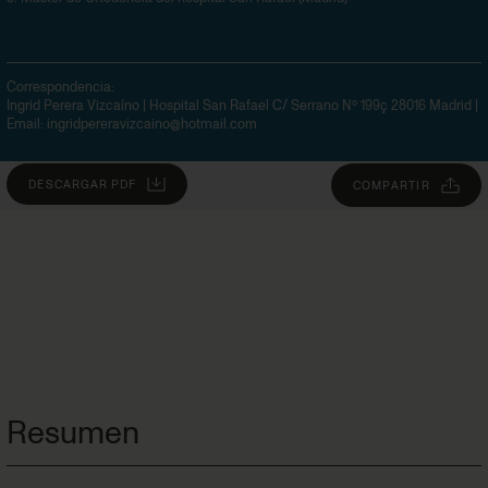
Correspondencia:
Ingrid Perera Vizcaíno | Hospital San Rafael C/ Serrano Nº 199ç 28016 Madrid
|
Email:
ingridpereravizcaino@hotmail.com
DESCARGAR PDF
COMPARTIR
Resumen