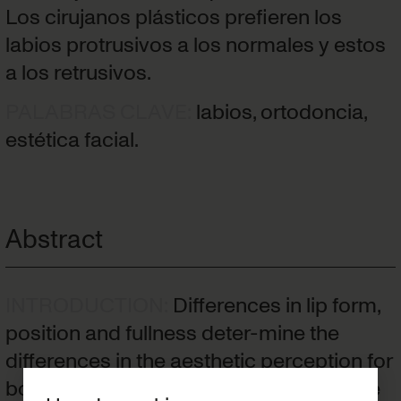
Los cirujanos plásticos prefieren los
labios protrusivos a los normales y estos
a los retrusivos.
PALABRAS CLAVE
:
labios, ortodoncia,
estética facial.
Abstract
INTRODUCTION
:
Differences in lip form,
position and fullness deter-mine the
differences in the aesthetic perception for
both dentists and patients. The objective