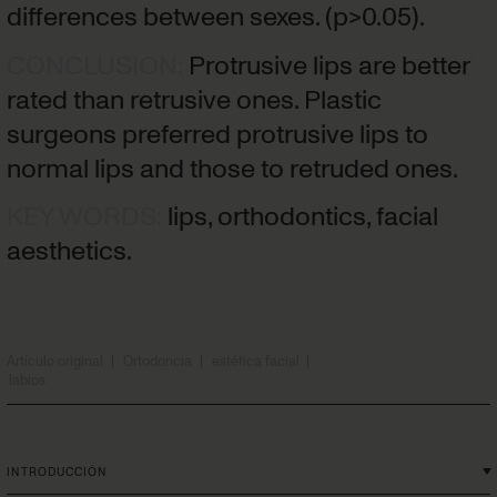
differences between sexes. (p>0.05).
CONCLUSION
:
Protrusive lips are better
rated than retrusive ones. Plastic
surgeons preferred protrusive lips to
normal lips and those to retruded ones.
KEY WORDS
:
lips, orthodontics, facial
aesthetics.
Artículo original
|
Ortodoncia
|
estética facial
|
labios
INTRODUCCIÓN