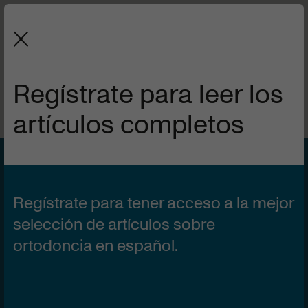
La revista de la Sociedad Española
de Ortodoncia y Ortopedia Dentofacial.
Regístrate para leer los
artículos completos
VOL 52 | Nº4
1 DE OCTUBRE DE 2014
Relación entre plenitud
Regístrate para tener acceso a la mejor
labial y atractivo
selección de artículos sobre
ortodoncia en español.
percibido en fotos de
perfil.