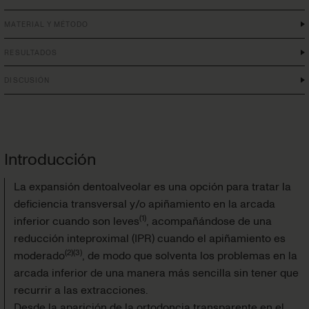
MATERIAL Y MÉTODO
RESULTADOS
DISCUSIÓN
Introducción
La expansión dentoalveolar es una opción para tratar la
deficiencia transversal y/o apiñamiento en la arcada
(
1
)
inferior cuando son leves
, acompañándose de una
reducción inteproximal (IPR) cuando el apiñamiento es
(
2
)
(
3
)
moderado
, de modo que solventa los problemas en la
arcada inferior de una manera más sencilla sin tener que
recurrir a las extracciones.
Desde la aparición de la ortodoncia transparente en el