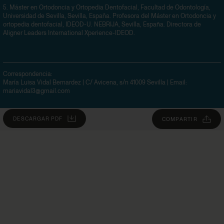
5.
Máster en Ortodoncia y Ortopedia Dentofacial, Facultad de Odontología,
Universidad de Sevilla, Sevilla, España. Profesora del Máster en Ortodoncia y
ortopedia dentofacial, IDEOD-U. NEBRIJA, Sevilla, España. Directora de
Aligner Leaders International Xperience-IDEOD.
Correspondencia:
María Luisa Vidal Bernardez | C/ Avicena, s/n 41009 Sevilla
| Email:
mariavidal3@gmail.com
DESCARGAR PDF
COMPARTIR