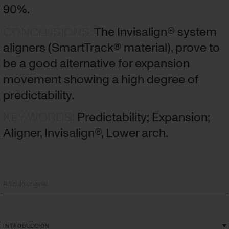
90%.
CONCLUSIONS
:
The Invisalign® system
aligners (SmartTrack® material), prove to
be a good alternative for expansion
movement showing a high degree of
predictability.
KEY WORDS
:
Predictability; Expansion;
Artículo original
INTRODUCCIÓN