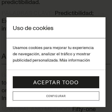
predictibilidad.
PALABRAS CLAVE
:
Predictibilidad;
Expansión; Alineador, Invisalign®, Arco
Uso de cookies
Usamos cookies para mejorar tu experiencia
Abstract
de navegación, analizar el tráfico y mostrar
publicidad personalizada.
Más información
BACKGROUND
:
The aim of this study is
to evaluate the predictability of
ACEPTAR TODO
orthodontic lower expansion with the
Invisalign® system.
CONFIGURAR
MATERIAL AND METHOD
:
Fifty-one