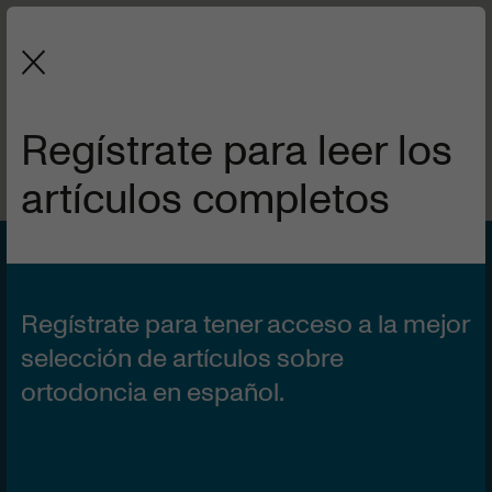
La revista de la Sociedad Española
de Ortodoncia y Ortopedia Dentofacial.
Regístrate para leer los
artículos completos
ESPECIAL | Nº1
20 DE SEPTIEMBRE DE 2021
Predictibilidad de la
Regístrate para tener acceso a la mejor
expansión dentoalveolar
selección de artículos sobre
ortodoncia en español.
de la arcada inferior con
el sistema Invisalign®.