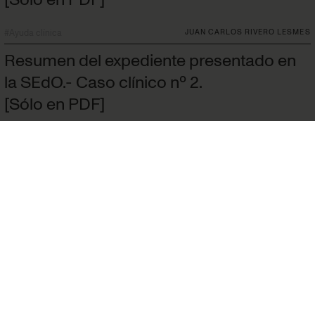
#
Ayuda clínica
JUAN CARLOS RIVERO LESMES
Resumen del expediente presentado en
la SEdO.- Caso clínico nº 2.
[Sólo en PDF]
#
Caso clínico
JOAQUÍN TRAVESÍ GÓMEZ
Birretrusión dentoalveolar en Clase I.
[Sólo en PDF]
#
Artículo original
FRANCISCO FERRÉ CABRERO
Política de privacidad