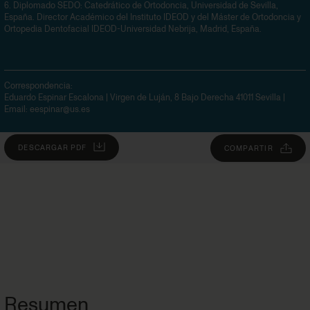
6.
Diplomado SEDO: Catedrático de Ortodoncia, Universidad de Sevilla,
España. Director Académico del Instituto IDEOD y del Máster de Ortodoncia y
Ortopedia Dentofacial IDEOD-Universidad Nebrija, Madrid, España.
Correspondencia:
Eduardo Espinar Escalona | Virgen de Luján, 8 Bajo Derecha 41011 Sevilla
|
Email:
eespinar@us.es
DESCARGAR PDF
COMPARTIR
Resumen