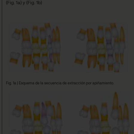
(
Fig. 1a
)
y
(
Fig. 1b
)
Fig. 1a
|
Esquema de la secuencia de extracción por apiñamiento.