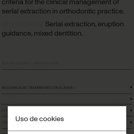
criteria for the clinical management of
serial extraction in orthodontic practice.
KEY WORDS
:
Serial extraction, eruption
guidance, mixed dentition.
Artículo original
|
dentición mixta
SECUENCIA DE TRATAMIENTO EN CLASES I
EFECTOS DE LAS EXTRACCIONES SERIADAS
Uso de cookies
CASOS CLÍNICOS