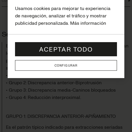
CONCLUSIONES
Usamos cookies para mejorar tu experiencia
de navegación, analizar el tráfico y mostrar
publicidad personalizada.
Más información
Secuencia de tratamiento en clases I
(
1
)
(
2
)
Basándose en la clasificación de Graber
, se presentan
ACEPTAR TODO
los cuatro grupos más frecuentes y las pautas a seguir,
para la realización de un tratamiento de extracciones
CONFIGURAR
seriadas, según cada caso.
• Grupo 1: Discrepancia anterior-Apiñamiento
• Grupo 2: Discrepancia anterior-Biprotrusión
• Grupo 3: Discrepancia media-Caninos bloqueados
• Grupo 4: Reducción interproximal.
GRUPO 1: DISCREPANCIA ANTERIOR-APIÑAMIENTO
Es el patrón típico indicado para extracciones seriadas