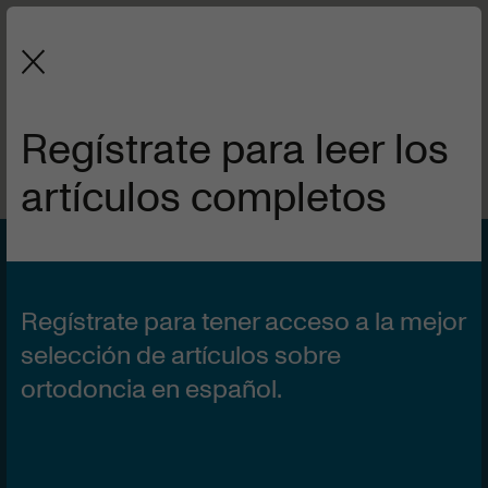
La revista de la Sociedad Española
de Ortodoncia y Ortopedia Dentofacial.
Regístrate para leer los
artículos completos
VOL 50 | Nº4
1 DE OCTUBRE DE 2010
La extracción seriada:
Regístrate para tener acceso a la mejor
Manejo ortodóncico y
selección de artículos sobre
ortodoncia en español.
aplicación clínica (1ª
parte).