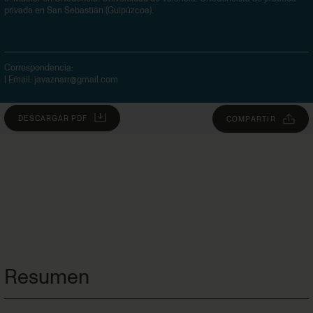
privada en San Sebastián (Guipúzcoa).
Correspondencia:
| Email:
javaznarr@gmail.com
DESCARGAR PDF
COMPARTIR
Resumen