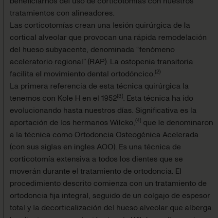
beneficiarnos del uso de corticotomías con nuestros
tratamientos con alineadores.
Las corticotomías crean una lesión quirúrgica de la
cortical alveolar que provocan una rápida remodelación
del hueso subyacente, denominada “fenómeno
aceleratorio regional” (RAP). La ostopenia transitoria
(
2
)
facilita el movimiento dental ortodóncico.
La primera referencia de esta técnica quirúrgica la
(
3
)
tenemos con Kole H en el 1952
. Esta técnica ha ido
evolucionando hasta nuestros días. Significativa es la
(
4
)
aportación de los hermanos Wilcko,
que le denominaron
a la técnica como Ortodoncia Osteogénica Acelerada
(con sus siglas en ingles AOO). Es una técnica de
corticotomía extensiva a todos los dientes que se
moverán durante el tratamiento de ortodoncia. El
procedimiento descrito comienza con un tratamiento de
ortodoncia fija integral, seguido de un colgajo de espesor
total y la decorticalización del hueso alveolar que alberga