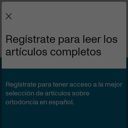
La revista de la Sociedad Española
de Ortodoncia y Ortopedia Dentofacial.
Regístrate para leer los
artículos completos
VOL 61 | Nº2
1 DE ABRIL DE 2023
FAS® y corticotomías:
Regístrate para tener acceso a la mejor
ortodoncia en el siglo
selección de artículos sobre
ortodoncia en español.
XXI.