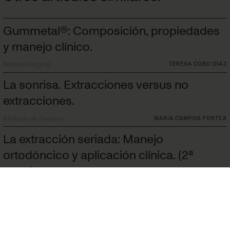
Gummetal®: Composición, propiedades
y manejo clínico.
#
Artículo original
TERESA COBO DÍAZ
La sonrisa. Extracciones versus no
extracciones.
#
Artículo de Revisión
MARÍA CAMPOS FORTEA
La extracción seriada: Manejo
ortodóncico y aplicación clínica. (2ª
parte).
#
Artículo original
EDUARDO ESPINAR ESCALONA