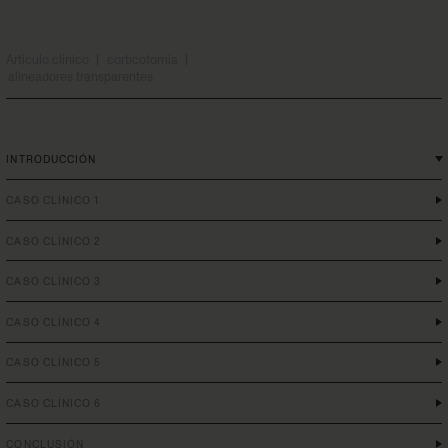
Artículo clínico
|
corticotomía
|
alineadores transparentes
INTRODUCCIÓN
CASO CLÍNICO 1
CASO CLÍNICO 2
CASO CLÍNICO 3
CASO CLÍNICO 4
CASO CLÍNICO 5
CASO CLÍNICO 6
CONCLUSIÓN