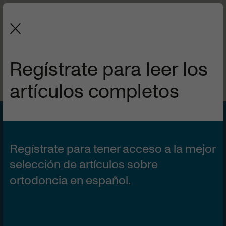
La revista de la Sociedad Española
de Ortodoncia y Ortopedia Dentofacial.
Regístrate para leer los
artículos completos
VOL 59 | Nº4
1 DE OCTUBRE DE 2021
Estado actual de las
Regístrate para tener acceso a la mejor
especialidades en
selección de artículos sobre
ortodoncia en español.
odontología.