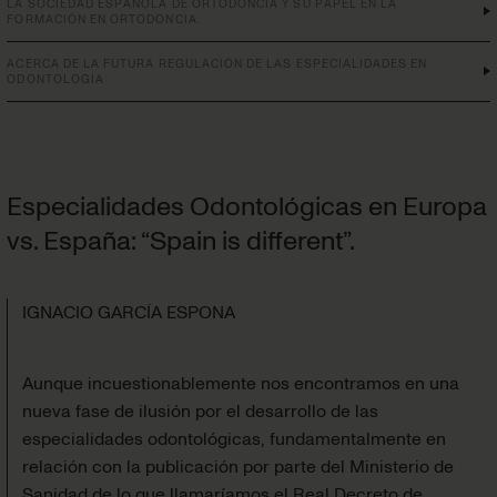
LA SOCIEDAD ESPAÑOLA DE ORTODONCIA Y SU PAPEL EN LA
FORMACIÓN EN ORTODONCIA.
ACERCA DE LA FUTURA REGULACIÓN DE LAS ESPECIALIDADES EN
ODONTOLOGÍA
Especialidades Odontológicas en Europa
vs. España: “Spain is different”.
IGNACIO GARCÍA ESPONA
Aunque incuestionablemente nos encontramos en una
nueva fase de ilusión por el desarrollo de las
especialidades odontológicas, fundamentalmente en
relación con la publicación por parte del Ministerio de
Sanidad de lo que llamaríamos el Real Decreto de