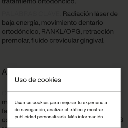
tratamiento ortodóncico.
PALABRAS CLAVE
:
Radiación láser de
baja energía, movimiento dentario
ortodóncico, RANKL/OPG, retracción
premolar, fluido crevicular gingival.
Abstract
Uso de cookies
OBJECTIVE
:
To evaluate tooth
movement, receptor activator of nuclear
Usamos cookies para mejorar tu experiencia
factor KB ligand (RANKL),
de navegación, analizar el tráfico y mostrar
publicidad personalizada.
Más información
osteoprotegerin (OPG) and RANKL/OPG