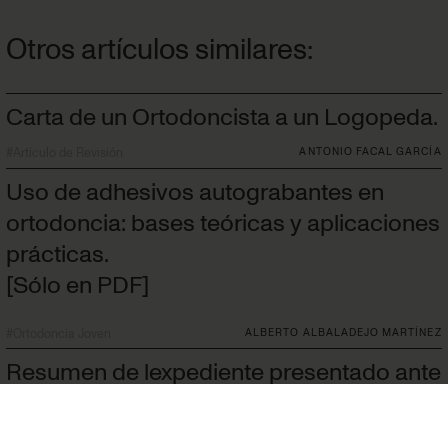
Otros artículos similares:
Carta de un Ortodoncista a un Logopeda.
#
Artículo de Revisión
ANTONIO FACAL GARCÍA
Uso de adhesivos autograbantes en
ortodoncia: bases teóricas y aplicaciones
prácticas.
[Sólo en PDF]
#
Ortodoncia Joven
ALBERTO ALBALADEJO MARTÍNEZ
Resumen de lexpediente presentado ante
la SEdO.- Caso clínico nº 2.
[Sólo en PDF]