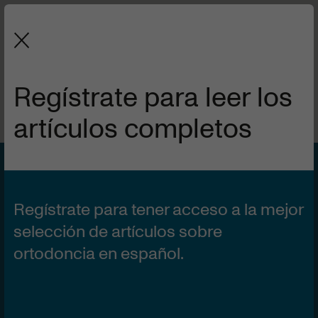
La revista de la Sociedad Española
de Ortodoncia y Ortopedia Dentofacial.
Regístrate para leer los
artículos completos
VOL 62 | Nº2
1 DE ABRIL DE 2024
Efecto de la radiación
Regístrate para tener acceso a la mejor
láser de baja energía en
selección de artículos sobre
ortodoncia en español.
la velocidad del
movimiento dentario y en