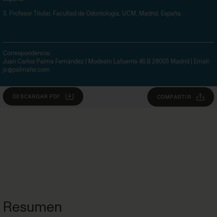
3.
Profesor Titular, Facultad de Odontología, UCM, Madrid, España.
Correspondencia:
Juan Carlos Palma Fernández | Modesto Lafuente 46.B 28003 Madrid
| Email:
jc@palmafer.com
DESCARGAR PDF
COMPARTIR
Resumen