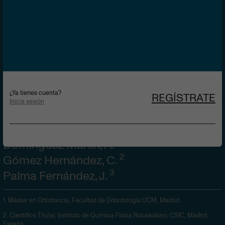
los niveles de Rankl y
OPG en pacientes con
tratamiento ortodóncico.
¿Ya tienes cuenta?
REGÍSTRATE
Inicia sesión
RECIBIDO
ACEPTADO
1 DE ABRIL DE 2024
1 DE ABRIL DE 2024
1
Domínguez Martín, A.
2
Gómez Hernández, C.
3
Palma Fernández, J.
1.
Máster en Ortodoncia, Facultad de Odontología UCM, Madrid.
2.
Científico Titular, Instituto de Química Física Rocasolano, CSIC, Madrid,
España.