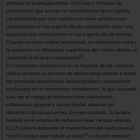
síntesis de prostaglandinas, citocinas y factores de
crecimiento que activan la remodelación de los te­jidos,
caracterizada por una reabsorción ósea selectiva por
osteoclastos en las superficies de compresión o por una
aposición por osteoblastos en las superficies de tensión.
Cuando ocurren ambos fenómenos, la reabsorción ósea y
la aposición en diferentes super­ficies del mismo diente, el
(
2
)
resultado final es su movi­miento
.
El tratamiento ortodóncico en la mayoría de los casos se
realiza durante un periodo de tiempo largo debido a todos
los procesos (anatómicos /estructurales) y bioquímicos
implicados en el movimiento ortodóncico, lo que aumenta
a su vez el riesgo de reabsorciones radiculares,
inflamación gingival y caries dental, además del
disconfort de los pacientes. En este contexto, la terapia
basada en el empleo de radiación laser de baja energía
(LLLT) parece estimular el metabolismo del tejido óseo al
(
3
)
mismo tiempo que reduce el dolor
y con ello también