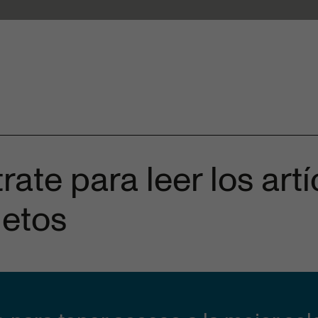
pañola
rate para leer los art
Info SEdO
Autores
Public
etos