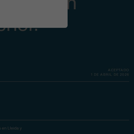
cia de un
rior.
ACEPTADO
1 DE ABRIL DE 2026
 en Lleida y