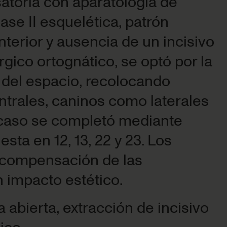
atoria con aparatología de
se II esquelética, patrón
nterior y ausencia de un incisivo
rgico ortognático, se optó por la
o del espacio, recolocando
ntrales, caninos como laterales
l caso se completó mediante
ta en 12, 13, 22 y 23. Los
a compensación de las
n impacto estético.
 abierta, extracción de incisivo
ico.