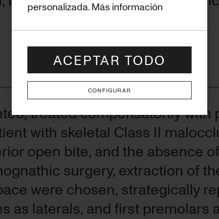
personalizada.
Más información
ACEPTAR TODO
CONFIGURAR
nted, treated compensatorily with 
ent with skeletal Class II malocclu
erior open bite, and the absence of 
hognathic surgery, extraction of th
ace were chosen, strategically rep
es as laterals, and first premolars 