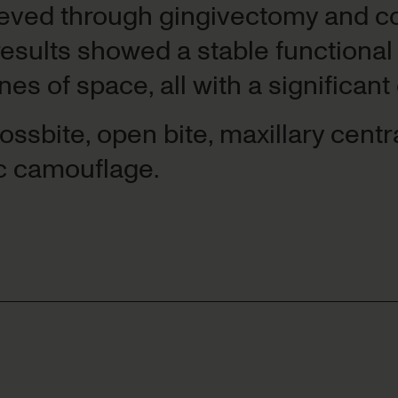
eved through gingivectomy and co
al results showed a stable functio
crossbite, open bite, maxillary cent
ic camouflage.