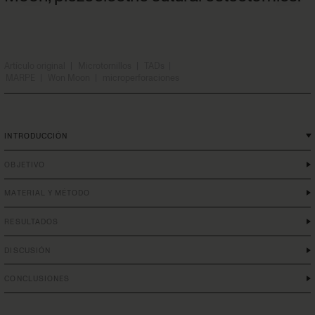
Artículo original
|
Microtornillos
|
TADs
|
MARPE
|
Won Moon
|
microperforaciones
INTRODUCCIÓN
OBJETIVO
MATERIAL Y MÉTODO
RESULTADOS
DISCUSIÓN
CONCLUSIONES