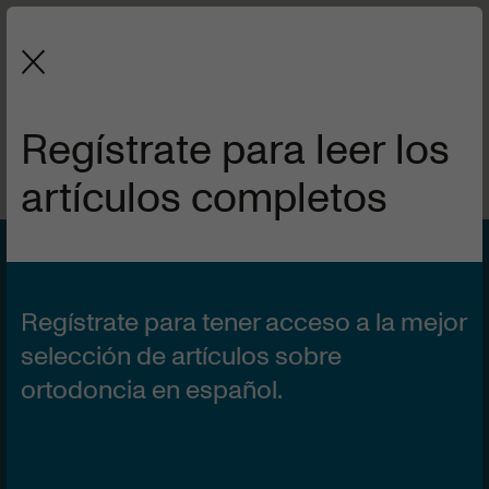
La revista de la Sociedad Española
de Ortodoncia y Ortopedia Dentofacial.
Regístrate para leer los
artículos completos
VOL 59 | Nº1
1 DE ENERO DE 2021
Diferencia en la
Regístrate para tener acceso a la mejor
disyunción de anclaje
selección de artículos sobre
ortodoncia en español.
óseo con microtornillos
monocorticales y