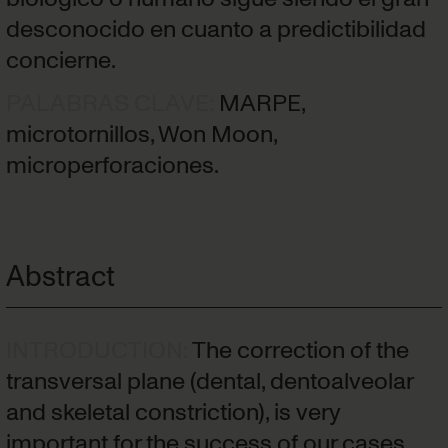
desconocido en cuanto a predictibilidad
concierne.
PALABRAS CLAVE
:
MARPE,
microtornillos, Won Moon,
microperforaciones.
Abstract
INTRODUCTION
:
The correction of the
transversal plane (dental, dentoalveolar
and skeletal constriction), is very
important for the success of our cases,