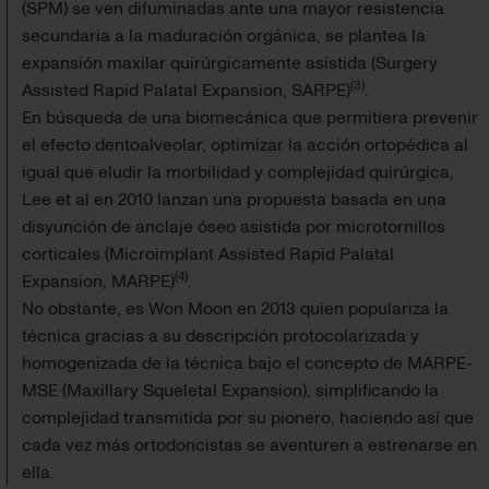
(SPM) se ven difuminadas ante una mayor resistencia
secundaria a la maduración orgánica, se plantea la
expansión maxilar quirúrgicamente asistida (Surgery
(
3
)
Assisted Rapid Palatal Expansion, SARPE)
.
En búsqueda de una biomecánica que permitiera prevenir
el efecto dentoalveolar, optimizar la acción ortopédica al
igual que eludir la morbilidad y complejidad quirúrgica,
Lee et al en 2010 lanzan una propuesta basada en una
disyunción de anclaje óseo asistida por microtornillos
corticales (Microimplant Assisted Rapid Palatal
(
4
)
Expansion, MARPE)
.
No obstante, es Won Moon en 2013 quien populariza la
técnica gracias a su descripción protocolarizada y
homogenizada de la técnica bajo el concepto de MARPE-
MSE (Maxillary Squeletal Expansion), simplificando la
complejidad transmitida por su pionero, haciendo así que
cada vez más ortodoncistas se aventuren a estrenarse en
ella.